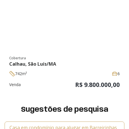
Previous slide
Next sl
Cobertura
Calhau, São Luís/MA
742m²
6
R$ 9.800.000,00
Venda
Sugestões de pesquisa
Casa em condomínio para alugar em Barreirinhas