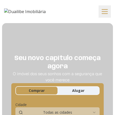
Seu novo capítulo começa
agora
O imóvel dos seus sonhos com a segurança que
você merece
Comprar
Alugar
Cidade
Todas as cidades